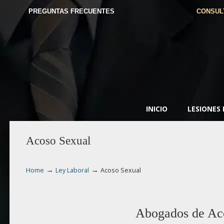
PREGUNTAS FRECUENTES
CONSUL
INICIO
LESIONES
Acoso Sexual
→
→
Home
Ley Laboral
Acoso Sexual
Abogados de Ac