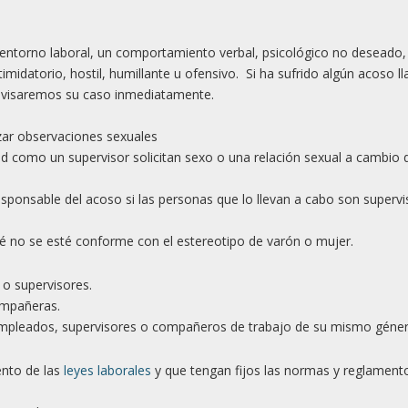
l entorno laboral, un comportamiento verbal, psicológico no deseado,
imidatorio, hostil, humillante u ofensivo. Si ha sufrido algún acoso l
evisaremos su caso inmediatamente.
izar observaciones sexuales
ad como un supervisor solicitan sexo o una relación sexual a cambio 
responsable del acoso si las personas que lo llevan a cabo son supervi
ué no se esté conforme con el estereotipo de varón o mujer.
o supervisores.
ompañeras.
mpleados, supervisores o compañeros de trabajo de su mismo géner
ento de las
leyes laborales
y que tengan fijos las normas y reglament