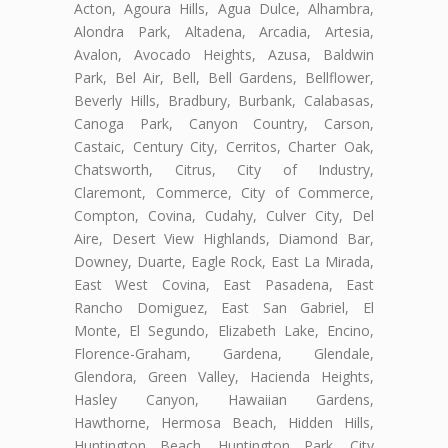
Acton, Agoura Hills, Agua Dulce, Alhambra,
Alondra Park, Altadena, Arcadia, Artesia,
Avalon, Avocado Heights, Azusa, Baldwin
Park, Bel Air, Bell, Bell Gardens, Bellflower,
Beverly Hills, Bradbury, Burbank, Calabasas,
Canoga Park, Canyon Country, Carson,
Castaic, Century City, Cerritos, Charter Oak,
Chatsworth, Citrus, City of Industry,
Claremont, Commerce, City of Commerce,
Compton, Covina, Cudahy, Culver City, Del
Aire, Desert View Highlands, Diamond Bar,
Downey, Duarte, Eagle Rock, East La Mirada,
East West Covina, East Pasadena, East
Rancho Domiguez, East San Gabriel, El
Monte, El Segundo, Elizabeth Lake, Encino,
Florence-Graham, Gardena, Glendale,
Glendora, Green Valley, Hacienda Heights,
Hasley Canyon, Hawaiian Gardens,
Hawthorne, Hermosa Beach, Hidden Hills,
Huntington Beach, Huntington Park, City