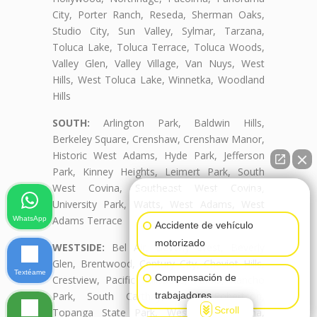
City, Porter Ranch, Reseda, Sherman Oaks,
Studio City, Sun Valley, Sylmar, Tarzana,
Toluca Lake, Toluca Terrace, Toluca Woods,
Valley Glen, Valley Village, Van Nuys, West
Hills, West Toluca Lake, Winnetka, Woodland
Hills
SOUTH:
Arlington Park, Baldwin Hills,
Berkeley Square, Crenshaw, Crenshaw Manor,
Historic West Adams, Hyde Park, Jefferson
Park, Kinney Heights, Leimert Park, South
West Covina, Southeast West Covina,
👋🏼¿Cómo puedo ayudarte?
University Park, Watts, West Adams, West
Adams Terrace
WhatsApp
Accidente de vehículo
motorizado
WESTSIDE:
Bel Air, Beverly Crest, Beverly
Glen, Brentwood, Century City, Cheviot Hills,
Textéame
Compensación de
Crestview, Pacific Palisades, Palms, Rancho
Park, South Carthay, South Robertson,
trabajadores
Scroll
Topanga State Park, West West Covina,