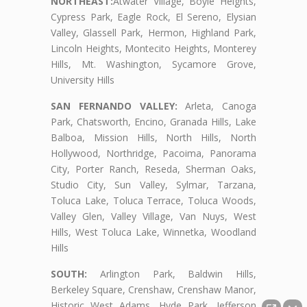
NORTHEAST:
Atwater Village, Boyle Heights,
Cypress Park, Eagle Rock, El Sereno, Elysian
Valley, Glassell Park, Hermon, Highland Park,
Lincoln Heights, Montecito Heights, Monterey
Hills, Mt. Washington, Sycamore Grove,
University Hills
SAN FERNANDO VALLEY:
Arleta, Canoga
Park, Chatsworth, Encino, Granada Hills, Lake
Balboa, Mission Hills, North Hills, North
Hollywood, Northridge, Pacoima, Panorama
City, Porter Ranch, Reseda, Sherman Oaks,
Studio City, Sun Valley, Sylmar, Tarzana,
Toluca Lake, Toluca Terrace, Toluca Woods,
Valley Glen, Valley Village, Van Nuys, West
Hills, West Toluca Lake, Winnetka, Woodland
Hills
SOUTH:
Arlington Park, Baldwin Hills,
Berkeley Square, Crenshaw, Crenshaw Manor,
Historic West Adams, Hyde Park, Jefferson